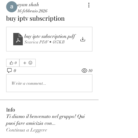
ayan shah
16 febbraio 2026
buy iptv subscription
buy iptv subscription
.pdf
Scarica PDF • 487KB
0
0
10
Write a comment...
Info
Ti diamo il benvenuto nel gruppo! Qui
puoi fare amicizia con
...
Continua a Leggere