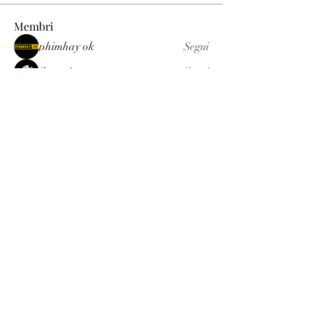
Membri
phimhay ok
Segui
Sun win
Segui
allenreynoso1756332
Segui
allenreynoso1756332
fabetfree
Segui
fabetfree
alex
Segui
Vedi tutti i membri (510)
Luxury
info@est-med.it