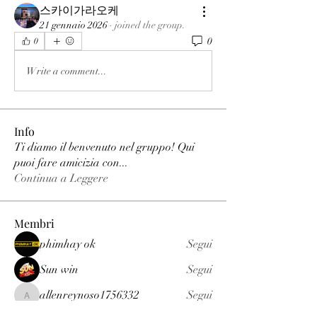
스카이가라오케
21 gennaio 2026
·
joined the group.
0
0
Write a comment...
Info
Ti diamo il benvenuto nel gruppo! Qui
puoi fare amicizia con
...
Continua a Leggere
Membri
phimhay ok
Segui
Sun win
Segui
allenreynoso1756332
Segui
allenreynoso1756332