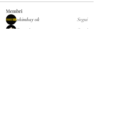
Membri
phimhay ok
Segui
Sun win
Segui
allenreynoso1756332
Segui
allenreynoso1756332
fabetfree
Segui
fabetfree
alex
Segui
Vedi tutti i membri (510)
Luxury
info@est-med.it