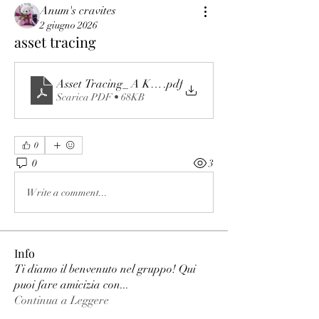
Anum's cravites
2 giugno 2026
asset tracing
Asset Tracing_ A Key Tool for Recovering Hidden and 
.pdf
Scarica PDF • 68KB
0
0
3
Write a comment...
Info
Ti diamo il benvenuto nel gruppo! Qui
puoi fare amicizia con
...
Continua a Leggere