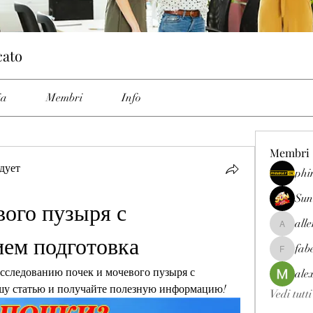
cato
ia
Membri
Info
Membri
дует
phi
Sun
ого пузыря с 
all
allenrey
ием подготовка
fab
fabetfree
исследованию почек и мочевого пузыря с 
ale
шу статью и получайте полезную информацию!
Vedi tutt