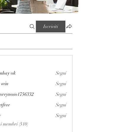
Iscriviti
mhay ok
Segui
 win
Segui
enreynoso1756332
Segui
noso1756332
etfree
Segui
x
Segui
i i membri (510)