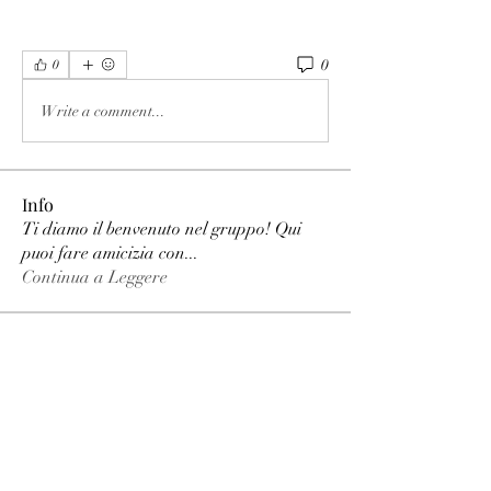
0
0
Write a comment...
Info
Ti diamo il benvenuto nel gruppo! Qui
puoi fare amicizia con
...
Continua a Leggere
Membri
phimhay ok
Segui
Sun win
Segui
allenreynoso1756332
Segui
allenreynoso1756332