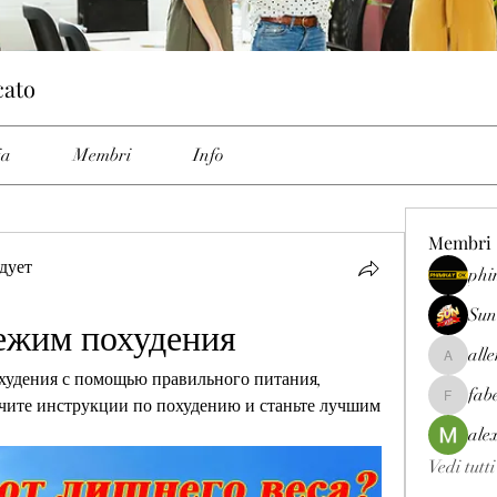
cato
ia
Membri
Info
Membri
дует
phi
Sun
режим похудения
all
allenrey
худения с помощью правильного питания, 
fab
ите инструкции по похудению и станьте лучшим 
fabetfree
ale
Vedi tutt