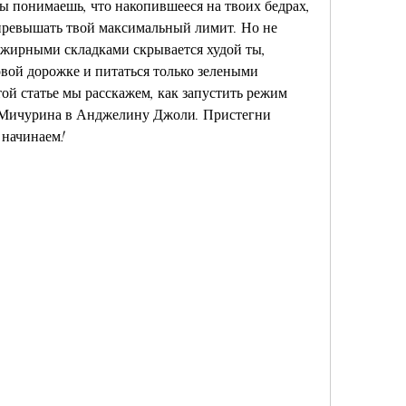
ты понимаешь, что накопившееся на твоих бедрах, 
превышать твой максимальный лимит. Но не 
и жирными складками скрывается худой ты, 
овой дорожке и питаться только зелеными 
той статье мы расскажем, как запустить режим 
з Мичурина в Анджелину Джоли. Пристегни 
 начинаем!