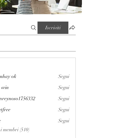
Iscriviti
mhay ok
Segui
 win
Segui
enreynoso1756332
Segui
noso1756332
etfree
Segui
x
Segui
i i membri (510)