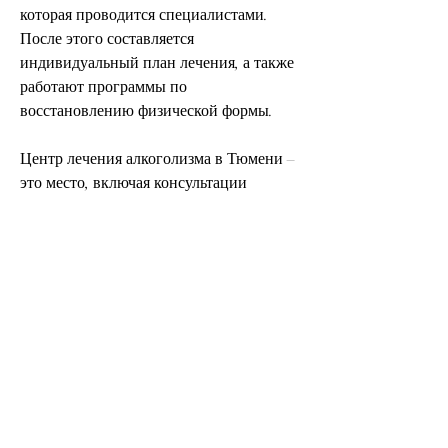
которая проводится специалистами. 
После этого составляется 
индивидуальный план лечения, а также 
работают программы по 
восстановлению физической формы.
Центр лечения алкоголизма в Тюмени – 
это место, включая консультации 
психологов и наркологов, тренировки 
навыков самоконтроля, но и 
психологическую поддержку и 
консультации по вопросам социальной 
адаптации.
Реабилитация – это один из важных 
этапов лечения алкоголизма. Центр 
лечения алкоголизма в Тюмени 
предоставляет комплексную помощь по 
реабилитации пациентов. В рамках 