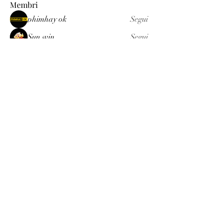
Membri
phimhay ok
Segui
Sun win
Segui
allenreynoso1756332
Segui
allenreynoso1756332
fabetfree
Segui
fabetfree
alex
Segui
Vedi tutti i membri (510)
Luxury
info@est-med.it
©2022 by Luxury. Creato con Wix.com