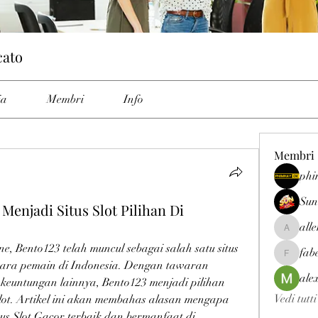
cato
ia
Membri
Info
Membri
phi
Sun
enjadi Situs Slot Pilihan Di
all
allenrey
e, Bento123 telah muncul sebagai salah satu situs 
fab
fabetfree
para pemain di Indonesia. Dengan tawaran 
ale
keuntungan lainnya, Bento123 menjadi pilihan 
Vedi tutt
ot. Artikel ini akan membahas alasan mengapa 
tus Slot Gacor terbaik dan bermanfaat di 