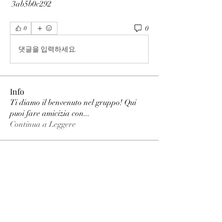
 3ab5b0c292
0
0
댓글을 입력하세요.
Info
Ti diamo il benvenuto nel gruppo! Qui
puoi fare amicizia con
...
Continua a Leggere
Membri
phimhay ok
Segui
Sun win
Segui
allenreynoso1756332
Segui
allenreynoso1756332