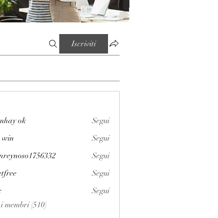
Iscriviti
mhay ok
Segui
 win
Segui
enreynoso1756332
Segui
noso1756332
etfree
Segui
x
Segui
i i membri (510)