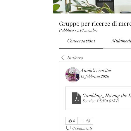
Gruppo per ricerce di mer
Pubblico
·
510 membri
Conversazioni
Multimed
Indietro
Anum's cravites
15 febbraio 2026
Gambling_ Having the Da
Scarica PDF • 61KB
0
0 commenti