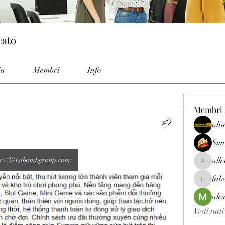
cato
ia
Membri
Info
Membri
phi
Sun
s://391stbombgroup.com/
all
allenrey
fab
fabetfree
ale
Vedi tutt