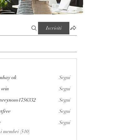
Iscriviti
mhay ok
Segui
 win
Segui
enreynoso1756332
Segui
noso1756332
etfree
Segui
x
Segui
i i membri (510)