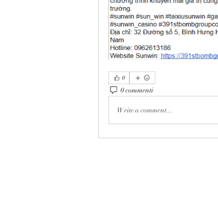
0
0 commenti
Write a comment...