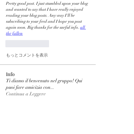
Pretty good post. I just stumbled upon your blog 
and wanted to say that I have really enjoyed 
reading your blog posts. Any way I'll be 
subscribing to your feed and I hope you post 
again soon. Big thanks for the useful info. 
all 
the fallen
いいね！
返信
もっとコメントを表示
Info
Ti diamo il benvenuto nel gruppo! Qui
puoi fare amicizia con
...
Continua a Leggere
Membri
phimhay ok
Segui
Sun win
Segui