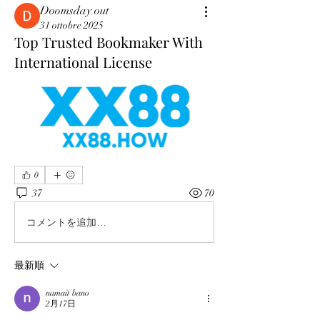
Doomsday out
31 ottobre 2025
Top Trusted Bookmaker With
International License
0
37
70
コメントを追加…
最新順
namait bano
2月17日