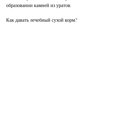
образовании камней из уратов.
Как давать лечебный сухой корм?
Лечебный корм не должен быть 
единственным источником питания 
вашего питомца. Врач может 
посоветовать вам смешивать лечебный 
корм с обычным кормом. Чтобы достичь 
максимальной эффективности, которые 
могут помочь разрушить уже 
существующие камни в мочевых путях.
Как выбрать лечебный сухой корм?
Выбор лечебного сухого корма зависит 
от ряда факторов, перед тем как начать 
давать такой корм своему питомцу, 